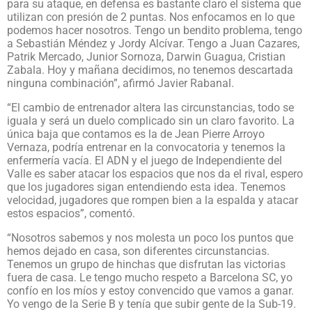
para su ataque, en defensa es bastante claro el sistema que
utilizan con presión de 2 puntas. Nos enfocamos en lo que
podemos hacer nosotros. Tengo un bendito problema, tengo
a Sebastián Méndez y Jordy Alcívar. Tengo a Juan Cazares,
Patrik Mercado, Junior Sornoza, Darwin Guagua, Cristian
Zabala. Hoy y mañana decidimos, no tenemos descartada
ninguna combinación”, afirmó Javier Rabanal.
“El cambio de entrenador altera las circunstancias, todo se
iguala y será un duelo complicado sin un claro favorito. La
única baja que contamos es la de Jean Pierre Arroyo
Vernaza, podría entrenar en la convocatoria y tenemos la
enfermería vacía. El ADN y el juego de Independiente del
Valle es saber atacar los espacios que nos da el rival, espero
que los jugadores sigan entendiendo esta idea. Tenemos
velocidad, jugadores que rompen bien a la espalda y atacar
estos espacios”, comentó.
“Nosotros sabemos y nos molesta un poco los puntos que
hemos dejado en casa, son diferentes circunstancias.
Tenemos un grupo de hinchas que disfrutan las victorias
fuera de casa. Le tengo mucho respeto a Barcelona SC, yo
confío en los míos y estoy convencido que vamos a ganar.
Yo vengo de la Serie B y tenía que subir gente de la Sub-19.