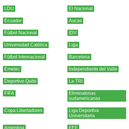
LDU
El Nacional
Ecuador
Aucas
Fútbol Nacional
IDV
Universidad Católica
Liga
Fútbol Internacional
Barcelona
Emelec
Independiente del Valle
Deportivo Quito
La TRI
FIFA
Eliminatorias
sudamericanas
Copa Libertadores
Liga Deportiva
Universitaria
Argentina
FEF