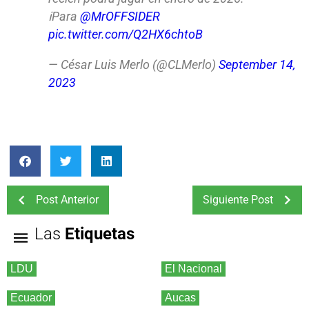
ℹ️Para
@MrOFFSIDER
pic.twitter.com/Q2HX6chtoB
— César Luis Merlo (@CLMerlo)
September 14,
2023
Post Anterior
Siguiente Post
Las
Etiquetas
LDU
El Nacional
Ecuador
Aucas