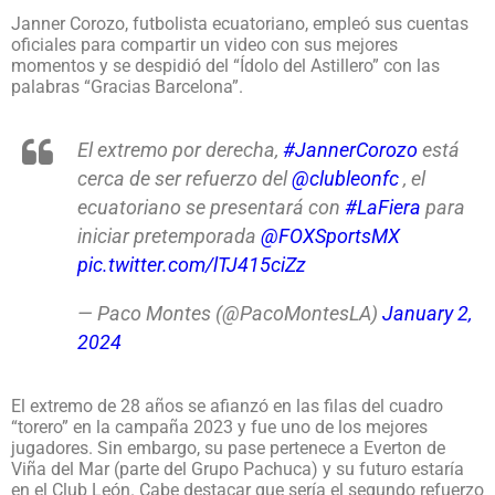
Janner Corozo, futbolista ecuatoriano, empleó sus cuentas
oficiales para compartir un video con sus mejores
momentos y se despidió del “Ídolo del Astillero” con las
palabras “Gracias Barcelona”.
El extremo por derecha,
#JannerCorozo
está
cerca de ser refuerzo del
@clubleonfc
, el
ecuatoriano se presentará con
#LaFiera
para
iniciar pretemporada
@FOXSportsMX
pic.twitter.com/lTJ415ciZz
— Paco Montes (@PacoMontesLA)
January 2,
2024
El extremo de 28 años se afianzó en las filas del cuadro
“torero” en la campaña 2023 y fue uno de los mejores
jugadores. Sin embargo, su pase pertenece a Everton de
Viña del Mar (parte del Grupo Pachuca) y su futuro estaría
en el Club León. Cabe destacar que sería el segundo refuerzo