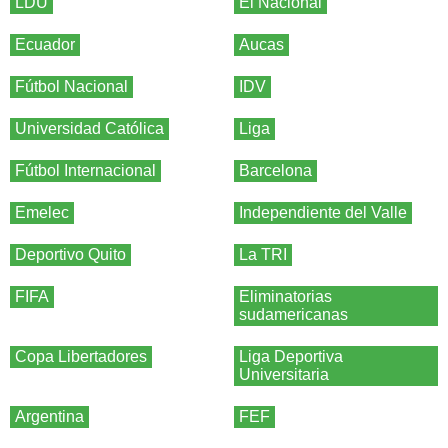
LDU
El Nacional
Ecuador
Aucas
Fútbol Nacional
IDV
Universidad Católica
Liga
Fútbol Internacional
Barcelona
Emelec
Independiente del Valle
Deportivo Quito
La TRI
FIFA
Eliminatorias
sudamericanas
Copa Libertadores
Liga Deportiva
Universitaria
Argentina
FEF