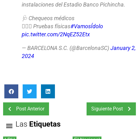
instalaciones del Estadio Banco Pichincha.
🩺 Chequeos médicos
🏃🏻‍♂️ Pruebas físicas
#VamosÍdolo
pic.twitter.com/2NqEZ52Etx
— BARCELONA S.C. (@BarcelonaSC)
January 2,
2024
Post Anterior
Siguiente Post
Las
Etiquetas