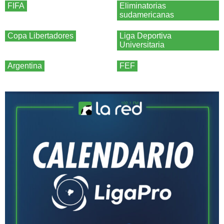
FIFA
Eliminatorias
sudamericanas
Copa Libertadores
Liga Deportiva
Universitaria
Argentina
FEF