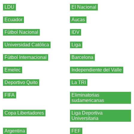
LDU
El Nacional
Ecuador
Aucas
Fútbol Nacional
IDV
Universidad Católica
Liga
Fútbol Internacional
Barcelona
Emelec
Independiente del Valle
Deportivo Quito
La TRI
FIFA
Eliminatorias
sudamericanas
Copa Libertadores
Liga Deportiva
Universitaria
Argentina
FEF