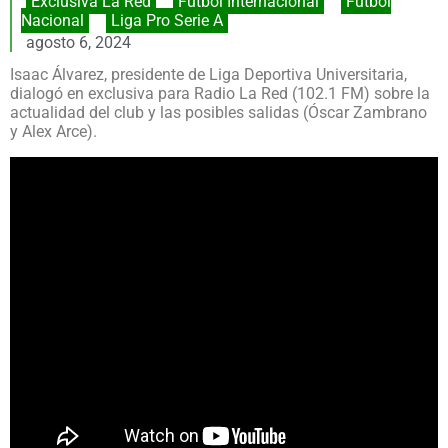
Exclusiva La Red
,
Fútbol Internacional
,
Fútbol
Nacional
,
Liga Pro Serie A
agosto 6, 2024
Isaac Álvarez, presidente de Liga Deportiva Universitaria,
dialogó en exclusiva para Radio La Red (102.1 FM) sobre la
actualidad del club y las posibles salidas (Óscar Zambrano
y Alex Arce).