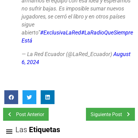
armamos el equipo con esa idea y esperamos
no sufrir bajas. Es imposible sumar nuevos
jugadores, se cerró el libro y en otros países
sigue
abierto”
#ExclusivaLaRed
#LaRadioQueSiempre
Está
— La Red Ecuador (@LaRed_Ecuador)
August
6, 2024
Post Anterior
Siguiente Post
Las
Etiquetas