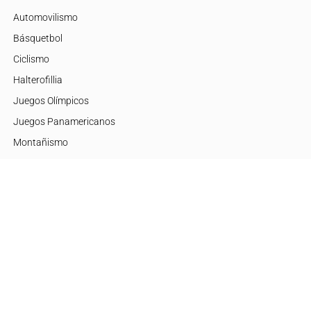
Automovilismo
Básquetbol
Ciclismo
Halterofillia
Juegos Olímpicos
Juegos Panamericanos
Montañismo
Motor
Mujeres de Élite
Tenis
+Disciplinas
Embajadores
Argentina
Brasil