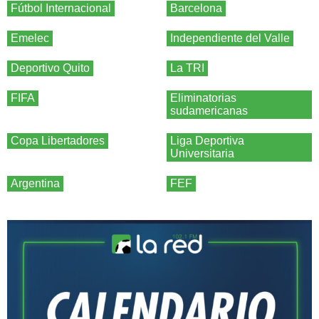
Fútbol Internacional
Barcelona
Emelec
Independiente del Valle
Deportivo Quito
La TRI
FIFA
Eliminatorias
sudamericanas
Copa Libertadores
Liga Deportiva
Universitaria
Argentina
FEF