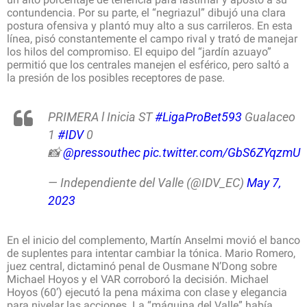
contundencia. Por su parte, el “negriazul” dibujó una clara
postura ofensiva y plantó muy alto a sus carrileros. En esta
línea, pisó constantemente el campo rival y trató de manejar
los hilos del compromiso. El equipo del “jardín azuayo”
permitió que los centrales manejen el esférico, pero saltó a
la presión de los posibles receptores de pase.
PRIMERA l Inicia ST
#LigaProBet593
Gualaceo
1
#IDV
0
📸
@pressouthec
pic.twitter.com/GbS6ZYqzmU
— Independiente del Valle (@IDV_EC)
May 7,
2023
En el inicio del complemento, Martín Anselmi movió el banco
de suplentes para intentar cambiar la tónica. Mario Romero,
juez central, dictaminó penal de Ousmane N’Dong sobre
Michael Hoyos y el VAR corroboró la decisión. Michael
Hoyos (60’) ejecutó la pena máxima con clase y elegancia
para nivelar las acciones. La “máquina del Valle” había