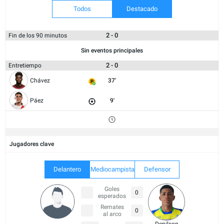
Todos
Destacado
2 - 0
Fin de los 90 minutos
Sin eventos principales
2 - 0
Entretiempo
Chávez
37'
Páez
9'
Jugadores clave
Delantero
Mediocampista
Defensor
Goles
0
esperados
Remates
0
al arco
Denilson