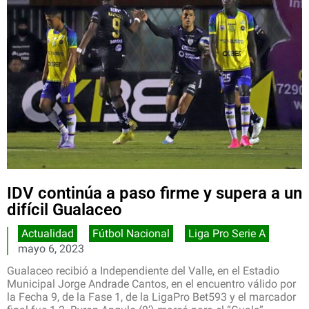
IDV continúa a paso firme y supera a un
difícil Gualaceo
Actualidad
,
Fútbol Nacional
,
Liga Pro Serie A
mayo 6, 2023
Gualaceo recibió a Independiente del Valle, en el Estadio
Municipal Jorge Andrade Cantos, en el encuentro válido por
la Fecha 9, de la Fase 1, de la LigaPro Bet593 y el marcador