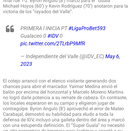
final fue 1-2. Byron Angulo (8’) marcó para el “Guala”.
Michael Hoyos (60’) y Kevin Rodríguez (70’) anotaron para la
victoria de los “rayados del Valle”.
PRIMERA l INICIA PT
#LigaProBet593
Gualaceo 0
#IDV
0
pic.twitter.com/2TLrbP9MfR
— Independiente del Valle (@IDV_EC)
May 6,
2023
El cotejo arrancó con el elenco visitante generando dos
chances para abrir el marcador. Yaimar Medina envió el
balón por encima del horizontal y Marcelo Moreno Martins
no logró darle potencia a su remate de cabeza. En contraste,
los locales esperaron en su campo y eligieron jugar de
contragolpe. Byron Angulo (8’) aprovechó el error de Mateo
Carabajal, demostró su habilidad para eludir a toda la
defensa de IDV, incluyó una galleta dentro del área y marcó
con una estupenda definición. El “Super Guala” no necesitó
un alto porcentaje de tenencia para lastimar y apostó a su