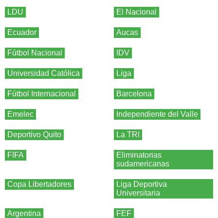
LDU
El Nacional
Ecuador
Aucas
Fútbol Nacional
IDV
Universidad Católica
Liga
Fútbol Internacional
Barcelona
Emelec
Independiente del Valle
Deportivo Quito
La TRI
FIFA
Eliminatorias
sudamericanas
Copa Libertadores
Liga Deportiva
Universitaria
Argentina
FEF