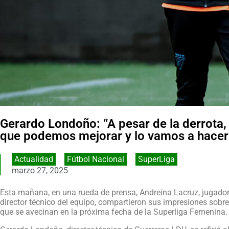
Gerardo Londoño: “A pesar de la derrota
que podemos mejorar y lo vamos a hacer
Actualidad
,
Fútbol Nacional
,
SuperLiga
marzo 27, 2025
Esta mañana, en una rueda de prensa, Andreína Lacruz, jugador
director técnico del equipo, compartieron sus impresiones sobre
que se avecinan en la próxima fecha de la Superliga Femenina.