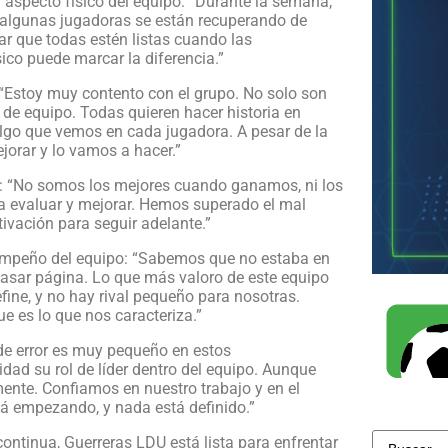
l aspecto físico del equipo: “Durante la semana,
 algunas jugadoras se están recuperando de
r que todas estén listas cuando las
ico puede marcar la diferencia.”
 “Estoy muy contento con el grupo. No solo son
u de equipo. Todas quieren hacer historia en
 algo que vemos en cada jugadora. A pesar de la
orar y lo vamos a hacer.”
n: “No somos los mejores cuando ganamos, ni los
 evaluar y mejorar. Hemos superado el mal
ivación para seguir adelante.”
sempeño del equipo: “Sabemos que no estaba en
pasar página. Lo que más valoro de este equipo
fine, y no hay rival pequeño para nosotras.
e es lo que nos caracteriza.”
de error es muy pequeño en estos
ad su rol de líder dentro del equipo. Aunque
nte. Confiamos en nuestro trabajo y en el
á empezando, y nada está definido.”
ntinua, Guerreras LDU está lista para enfrentar