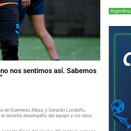
Argentina
, no nos sentimos así. Sabemos
”
a de Guerreras Albas, y Gerardo Londoño,
 el reciente desempeño del equipo y los retos