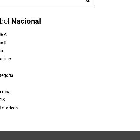
bol
Nacional
ie A
ie B
or
adores
tegoría
menina
 23
istóricos