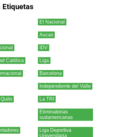
s
Etiquetas
El Nacional
Aucas
cional
IDV
ad Católica
Liga
ernacional
Barcelona
Independiente del Valle
 Quito
La TRI
Eliminatorias
sudamericanas
rtadores
Liga Deportiva
Universitaria