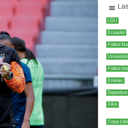
La
LDU
Ecuador
Fútbol Na
Universid
Fútbol Int
Emelec
Deportivo
FIFA
Copa Libe