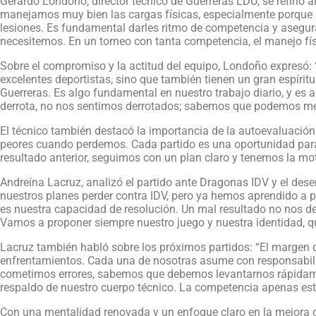
Gerardo Londoño, director técnico de Guerreras LDU, se refirió a
manejamos muy bien las cargas físicas, especialmente porque
lesiones. Es fundamental darles ritmo de competencia y asegura
necesitemos. En un torneo con tanta competencia, el manejo fís
Sobre el compromiso y la actitud del equipo, Londoño expresó:
excelentes deportistas, sino que también tienen un gran espírit
Guerreras. Es algo fundamental en nuestro trabajo diario, y es
derrota, no nos sentimos derrotados; sabemos que podemos mej
El técnico también destacó la importancia de la autoevaluació
peores cuando perdemos. Cada partido es una oportunidad para
resultado anterior, seguimos con un plan claro y tenemos la mot
Andreína Lacruz, analizó el partido ante Dragonas IDV y el de
nuestros planes perder contra IDV, pero ya hemos aprendido a 
es nuestra capacidad de resolución. Un mal resultado no nos de
Vamos a proponer siempre nuestro juego y nuestra identidad, qu
Lacruz también habló sobre los próximos partidos: “El margen 
enfrentamientos. Cada una de nosotras asume con responsabilid
cometimos errores, sabemos que debemos levantarnos rápidame
respaldo de nuestro cuerpo técnico. La competencia apenas est
Con una mentalidad renovada y un enfoque claro en la mejora co