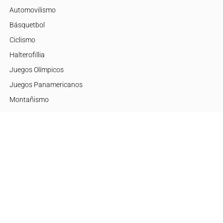
Automovilismo
Básquetbol
Ciclismo
Halterofillia
Juegos Olímpicos
Juegos Panamericanos
Montañismo
Motor
Mujeres de Élite
Tenis
+Disciplinas
Embajadores
Argentina
Brasil