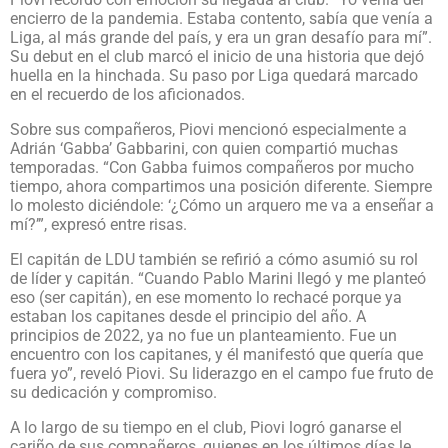
encierro de la pandemia. Estaba contento, sabía que venía a
Liga, al más grande del país, y era un gran desafío para mí”.
Su debut en el club marcó el inicio de una historia que dejó
huella en la hinchada. Su paso por Liga quedará marcado
en el recuerdo de los aficionados.
Sobre sus compañeros, Piovi mencionó especialmente a
Adrián ‘Gabba’ Gabbarini, con quien compartió muchas
temporadas. “Con Gabba fuimos compañeros por mucho
tiempo, ahora compartimos una posición diferente. Siempre
lo molesto diciéndole: ‘¿Cómo un arquero me va a enseñar a
mí?’”, expresó entre risas.
El capitán de LDU también se refirió a cómo asumió su rol
de líder y capitán. “Cuando Pablo Marini llegó y me planteó
eso (ser capitán), en ese momento lo rechacé porque ya
estaban los capitanes desde el principio del año. A
principios de 2022, ya no fue un planteamiento. Fue un
encuentro con los capitanes, y él manifestó que quería que
fuera yo”, reveló Piovi. Su liderazgo en el campo fue fruto de
su dedicación y compromiso.
A lo largo de su tiempo en el club, Piovi logró ganarse el
cariño de sus compañeros, quienes en los últimos días le