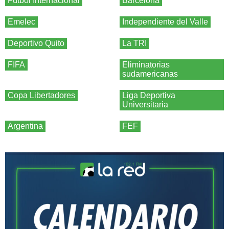
Fútbol Internacional
Barcelona
Emelec
Independiente del Valle
Deportivo Quito
La TRI
FIFA
Eliminatorias
sudamericanas
Copa Libertadores
Liga Deportiva
Universitaria
Argentina
FEF