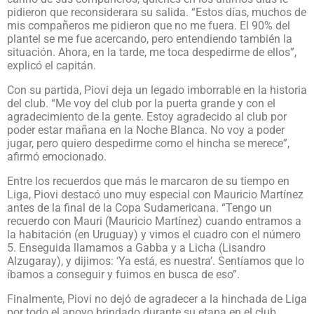
pidieron que reconsiderara su salida. “Estos días, muchos de
mis compañeros me pidieron que no me fuera. El 90% del
plantel se me fue acercando, pero entendiendo también la
situación. Ahora, en la tarde, me toca despedirme de ellos”,
explicó el capitán.
Con su partida, Piovi deja un legado imborrable en la historia
del club. “Me voy del club por la puerta grande y con el
agradecimiento de la gente. Estoy agradecido al club por
poder estar mañana en la Noche Blanca. No voy a poder
jugar, pero quiero despedirme como el hincha se merece”,
afirmó emocionado.
Entre los recuerdos que más le marcaron de su tiempo en
Liga, Piovi destacó uno muy especial con Mauricio Martínez
antes de la final de la Copa Sudamericana. “Tengo un
recuerdo con Mauri (Mauricio Martínez) cuando entramos a
la habitación (en Uruguay) y vimos el cuadro con el número
5. Enseguida llamamos a Gabba y a Licha (Lisandro
Alzugaray), y dijimos: ‘Ya está, es nuestra’. Sentíamos que lo
íbamos a conseguir y fuimos en busca de eso”.
Finalmente, Piovi no dejó de agradecer a la hinchada de Liga
por todo el apoyo brindado durante su etapa en el club.