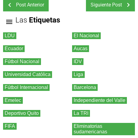
Post Anterior
Siguiente Post
Las
Etiquetas
LDU
El Nacional
Ecuador
Aucas
Fútbol Nacional
IDV
Universidad Católica
Liga
Fútbol Internacional
Barcelona
Emelec
Independiente del Valle
Deportivo Quito
La TRI
FIFA
Eliminatorias
sudamericanas