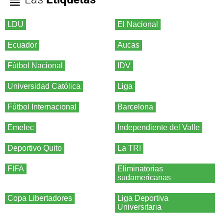
LDU
El Nacional
Ecuador
Aucas
Fútbol Nacional
IDV
Universidad Católica
Liga
Fútbol Internacional
Barcelona
Emelec
Independiente del Valle
Deportivo Quito
La TRI
FIFA
Eliminatorias
sudamericanas
Copa Libertadores
Liga Deportiva
Universitaria