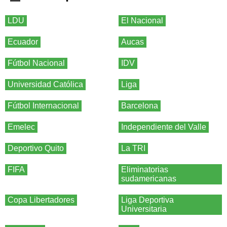
LDU
El Nacional
Ecuador
Aucas
Fútbol Nacional
IDV
Universidad Católica
Liga
Fútbol Internacional
Barcelona
Emelec
Independiente del Valle
Deportivo Quito
La TRI
FIFA
Eliminatorias
sudamericanas
Copa Libertadores
Liga Deportiva
Universitaria