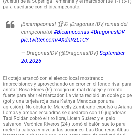
(vuelta) de la Superliga Femenina y el marcador fue 1-1 (3-1)
para quedarse con el bicampeonato.
¡Bicampeonas! 🏆💪 ¡Dragonas IDV, reinas del
campeonato!
#Bicampeonas
#DragonasIDV
pic.twitter.com/4XdnRzL1CY
— DragonasIDV (@DragonasIDV)
September
20, 2025
El cotejo arrancó con el elenco local mostrando
imprecisiones y aprovechando un error en el fondo rival para
anotar. Rosa Flores (6’) recogió un mal despeje y remató
fuerte para abrir el marcador. La visita recibió un doble golpe
(gol y una tarjeta roja para Kathya Mendoza por una
agresión). No obstante, Marcelly Zambrano expulsó a Ariana
Lomas y ambas escuadras se quedaron con 10 jugadoras.
Tabi Roldán cobró el tiro libre, Liceth Suárez y el palo
salvaron. Verónica Riveros (24’) tomó el balón suelto para
meter la cabeza y nivelar las acciones. Las Guerreras Albas