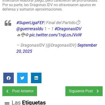
intentaron elaborar juego, pero carecieron de profundidad.
Por su parte, las Dragonas IDV no atravesaron apuros en
defensa y sumaron aproximaciones.
#SuperLigaFEF
| Final del Partido⏱️
@guerrerasldu
1 – 1
#DragonasIDV
🔥🐉⚽
pic.twitter.com/1rqLcnJVxW
— DragonasIDV (@DragonasIDV)
September
20, 2025
Post Anterior
Siguiente Post
Las
Etiquetas