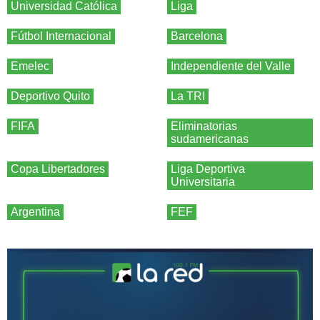
Universidad Católica
Liga
Fútbol Internacional
Barcelona
Emelec
Independiente del Valle
Deportivo Quito
La TRI
FIFA
Eliminatorias
sudamericanas
Copa Libertadores
Liga Deportiva
Universitaria
Argentina
FEF