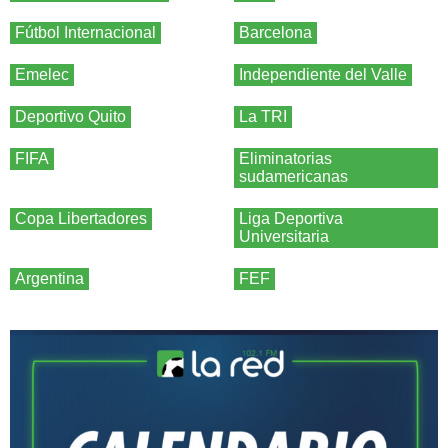
Fútbol Internacional
Barcelona
Emelec
Independiente del Valle
Deportivo Quito
La TRI
FIFA
Eliminatorias
sudamericanas
Copa Libertadores
Liga Deportiva
Universitaria
Argentina
FEF