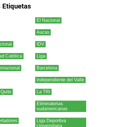
s
Etiquetas
El Nacional
Aucas
cional
IDV
ad Católica
Liga
ernacional
Barcelona
Independiente del Valle
 Quito
La TRI
Eliminatorias
sudamericanas
rtadores
Liga Deportiva
Universitaria