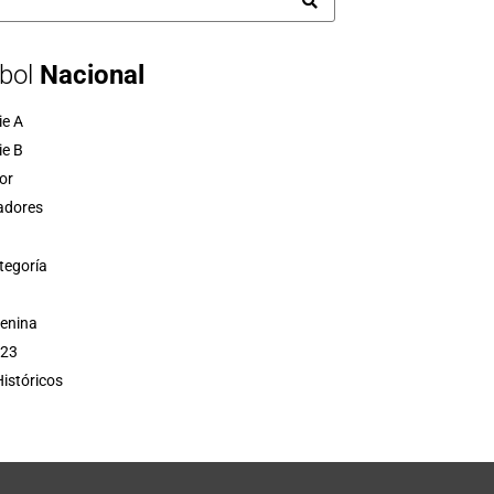
bol
Nacional
ie A
ie B
or
adores
tegoría
menina
 23
istóricos