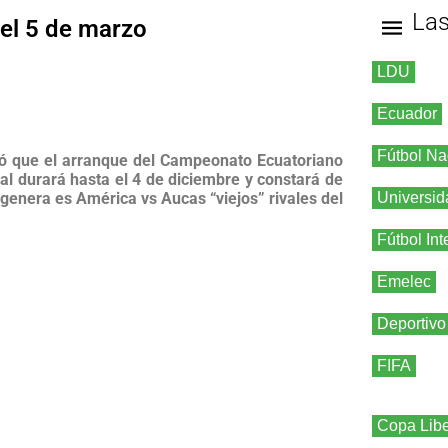
La
 el 5 de marzo
LDU
Ecuador
Fútbol Na
icó que el arranque del Campeonato Ecuatoriano
al durará hasta el 4 de diciembre y constará de
 genera es América vs Aucas “viejos” rivales del
Universid
Fútbol Int
Emelec
Deportivo
FIFA
Copa Libe