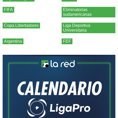
FIFA
Eliminatorias
sudamericanas
Copa Libertadores
Liga Deportiva
Universitaria
Argentina
FEF