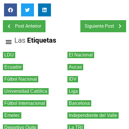
Post Anterior
Siguiente Post
Las
Etiquetas
LDU
El Nacional
Ecuador
Aucas
Fútbol Nacional
IDV
Universidad Católica
Liga
Fútbol Internacional
Barcelona
Emelec
Independiente del Valle
Deportivo Quito
La TRI