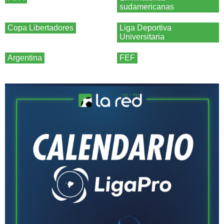
sudamericanas
Copa Libertadores
Liga Deportiva
Universitaria
Argentina
FEF