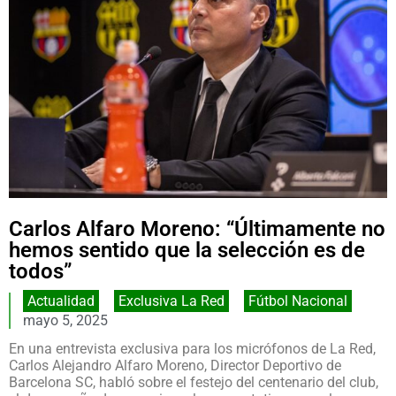
Carlos Alfaro Moreno: “Últimamente no
hemos sentido que la selección es de
todos”
Actualidad
,
Exclusiva La Red
,
Fútbol Nacional
mayo 5, 2025
En una entrevista exclusiva para los micrófonos de La Red,
Carlos Alejandro Alfaro Moreno, Director Deportivo de
Barcelona SC, habló sobre el festejo del centenario del club,