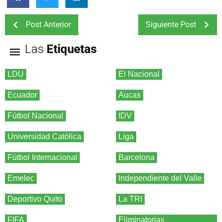
Post Anterior
Siguiente Post
Las
Etiquetas
LDU
El Nacional
Ecuador
Aucas
Fútbol Nacional
IDV
Universidad Católica
Liga
Fútbol Internacional
Barcelona
Emelec
Independiente del Valle
Deportivo Quito
La TRI
FIFA
Eliminatorias