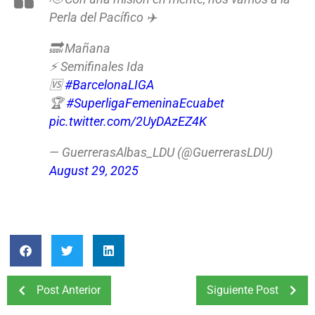
Perla del Pacífico ✈️
🔜 Mañana
⚡ Semifinales Ida
🆚
#BarcelonaLIGA
🏆
#SuperligaFemeninaEcuabet
pic.twitter.com/2UyDAzEZ4K
— GuerrerasAlbas_LDU (@GuerrerasLDU)
August 29, 2025
Post Anterior
Siguiente Post