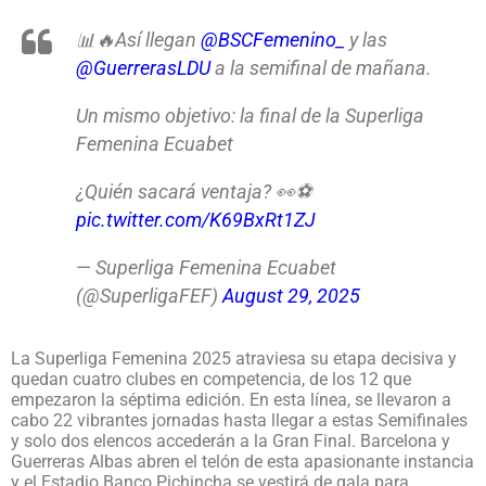
📊🔥Así llegan
@BSCFemenino_
y las
@GuerrerasLDU
a la semifinal de mañana.
Un mismo objetivo: la final de la Superliga
Femenina Ecuabet
¿Quién sacará ventaja? 👀⚽️
pic.twitter.com/K69BxRt1ZJ
— Superliga Femenina Ecuabet
(@SuperligaFEF)
August 29, 2025
La Superliga Femenina 2025 atraviesa su etapa decisiva y
quedan cuatro clubes en competencia, de los 12 que
empezaron la séptima edición. En esta línea, se llevaron a
cabo 22 vibrantes jornadas hasta llegar a estas Semifinales
y solo dos elencos accederán a la Gran Final. Barcelona y
Guerreras Albas abren el telón de esta apasionante instancia
y el Estadio Banco Pichincha se vestirá de gala para