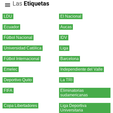
Las
Etiquetas
LDU
El Nacional
Ecuador
Aucas
Fútbol Nacional
IDV
Universidad Católica
Liga
Fútbol Internacional
Barcelona
Emelec
Independiente del Valle
Deportivo Quito
La TRI
FIFA
Eliminatorias
sudamericanas
Copa Libertadores
Liga Deportiva
Universitaria