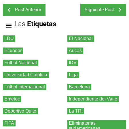
Post Anterior
Siguiente Post
Las
Etiquetas
LDU
El Nacional
Ecuador
Aucas
Fútbol Nacional
IDV
Universidad Católica
Liga
Fútbol Internacional
Barcelona
Emelec
Independiente del Valle
Deportivo Quito
La TRI
FIFA
Eliminatorias
sudamericanas