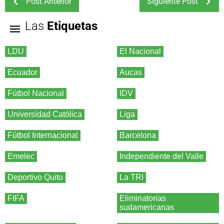
Post Anterior
Siguiente Post
Las
Etiquetas
LDU
El Nacional
Ecuador
Aucas
Fútbol Nacional
IDV
Universidad Católica
Liga
Fútbol Internacional
Barcelona
Emelec
Independiente del Valle
Deportivo Quito
La TRI
FIFA
Eliminatorias
sudamericanas