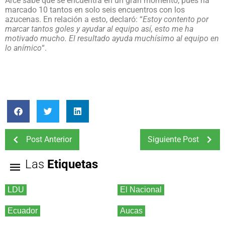
Arce sabe que se encuentra en un gran momento, pues ha
marcado 10 tantos en solo seis encuentros con los
azucenas. En relación a esto, declaró: “
Estoy contento por
marcar tantos goles y ayudar al equipo así, esto me ha
motivado mucho. El resultado ayuda muchísimo al equipo en
lo anímico
“.
Post Anterior
Siguiente Post
Las
Etiquetas
LDU
El Nacional
Ecuador
Aucas