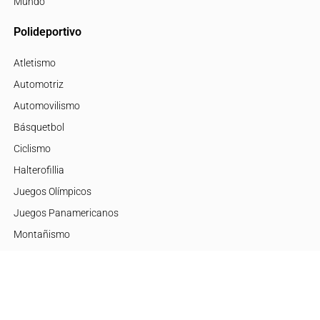
Mundo
Polideportivo
Atletismo
Automotriz
Automovilismo
Básquetbol
Ciclismo
Halterofillia
Juegos Olímpicos
Juegos Panamericanos
Montañismo
Motor
Mujeres de Élite
Tenis
+Disciplinas