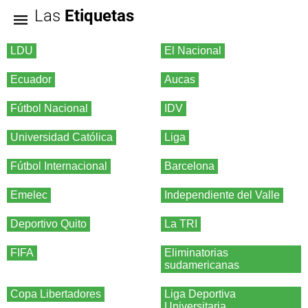
Las
Etiquetas
LDU
El Nacional
Ecuador
Aucas
Fútbol Nacional
IDV
Universidad Católica
Liga
Fútbol Internacional
Barcelona
Emelec
Independiente del Valle
Deportivo Quito
La TRI
FIFA
Eliminatorias
sudamericanas
Copa Libertadores
Liga Deportiva
Universitaria