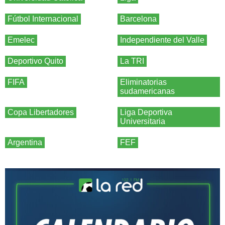
Fútbol Internacional
Barcelona
Emelec
Independiente del Valle
Deportivo Quito
La TRI
FIFA
Eliminatorias
sudamericanas
Copa Libertadores
Liga Deportiva
Universitaria
Argentina
FEF