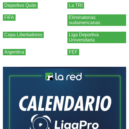
Deportivo Quito
La TRI
FIFA
Eliminatorias
sudamericanas
Copa Libertadores
Liga Deportiva
Universitaria
Argentina
FEF