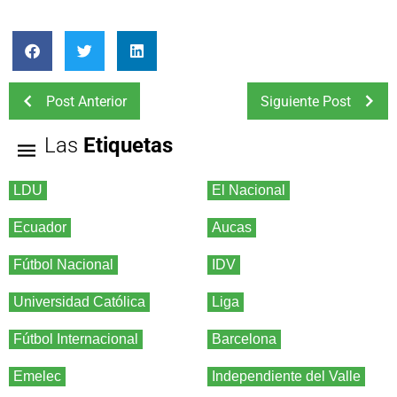
Post Anterior
Siguiente Post
Las
Etiquetas
LDU
El Nacional
Ecuador
Aucas
Fútbol Nacional
IDV
Universidad Católica
Liga
Fútbol Internacional
Barcelona
Emelec
Independiente del Valle