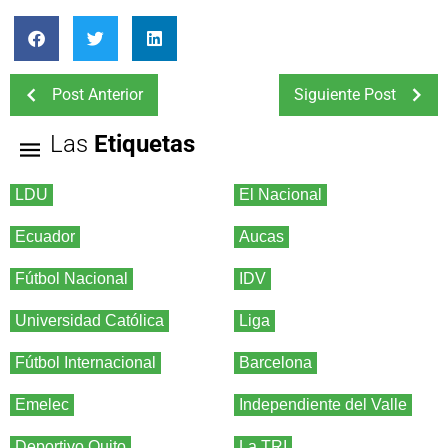
Post Anterior
Siguiente Post
Las
Etiquetas
LDU
El Nacional
Ecuador
Aucas
Fútbol Nacional
IDV
Universidad Católica
Liga
Fútbol Internacional
Barcelona
Emelec
Independiente del Valle
Deportivo Quito
La TRI