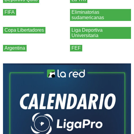
FIFA
Eliminatorias
sudamericanas
Copa Libertadores
Liga Deportiva
Universitaria
Argentina
FEF