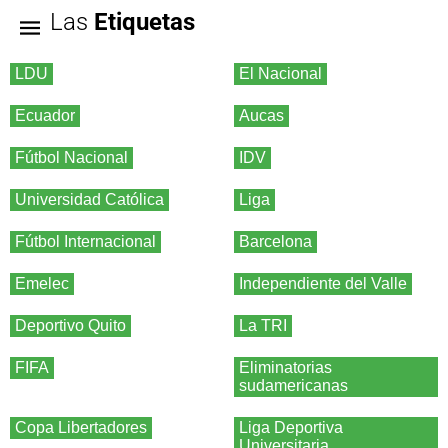
Las
Etiquetas
LDU
El Nacional
Ecuador
Aucas
Fútbol Nacional
IDV
Universidad Católica
Liga
Fútbol Internacional
Barcelona
Emelec
Independiente del Valle
Deportivo Quito
La TRI
FIFA
Eliminatorias
sudamericanas
Copa Libertadores
Liga Deportiva
Universitaria