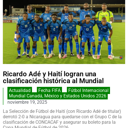
Ricardo Adé y Haití logran una
clasificación histórica al Mundial
Actualidad
,
Fecha FIFA
,
Fútbol Internacional
,
Mundial Canadá, México y Estados Unidos 2026
noviembre 19, 2025
La Selección de Fútbol de Haití (con Ricardo Adé de titular)
derrotó 2-0 a Nicaragua para quedarse con el Grupo C de la
clasificación de CONCACAF y asegurar su boleto para la
Copa Mundial de Fútbol de 2026.