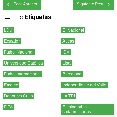
Post Anterior
Siguiente Post
Las
Etiquetas
LDU
El Nacional
Ecuador
Aucas
Fútbol Nacional
IDV
Universidad Católica
Liga
Fútbol Internacional
Barcelona
Emelec
Independiente del Valle
Deportivo Quito
La TRI
FIFA
Eliminatorias
sudamericanas