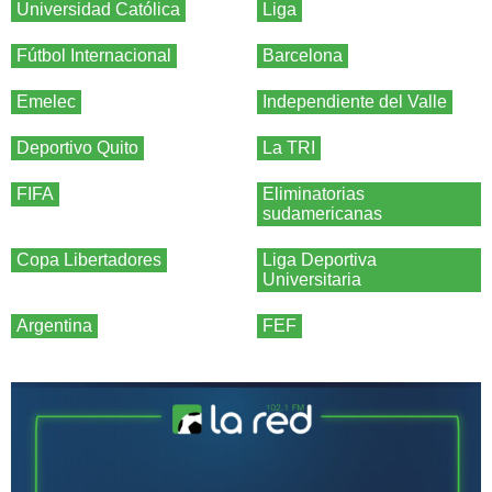
Universidad Católica
Liga
Fútbol Internacional
Barcelona
Emelec
Independiente del Valle
Deportivo Quito
La TRI
FIFA
Eliminatorias
sudamericanas
Copa Libertadores
Liga Deportiva
Universitaria
Argentina
FEF