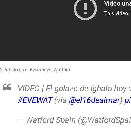
2. Ighalo en el Everton vs. Watford
VIDEO | El golazo de Ighalo hoy 
#EVEWAT
(vía
@el16deaimar
)
p
— Watford Spain (@WatfordSpa