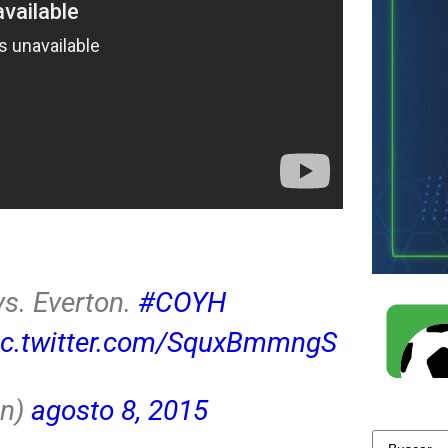
vs. Everton.
#COYH
ic.twitter.com/SquxBmmngS
in)
agosto 8, 2015