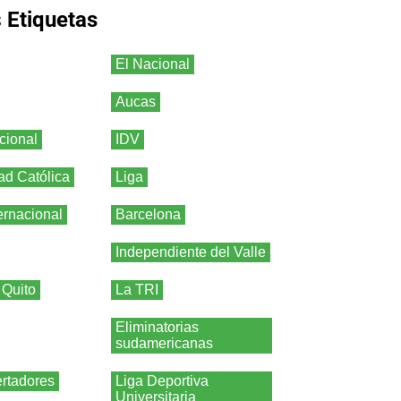
s
Etiquetas
El Nacional
Aucas
cional
IDV
ad Católica
Liga
ernacional
Barcelona
Independiente del Valle
 Quito
La TRI
Eliminatorias
sudamericanas
rtadores
Liga Deportiva
Universitaria