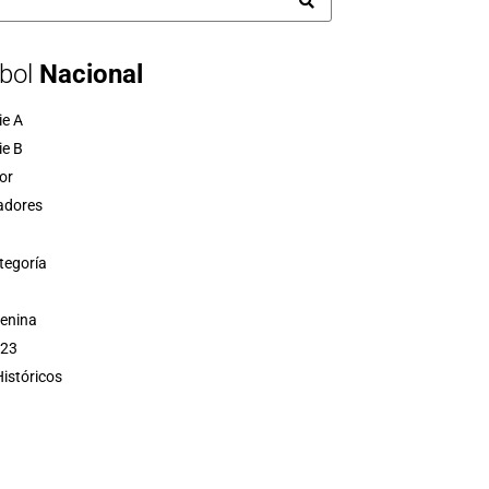
bol
Nacional
ie A
ie B
or
adores
tegoría
menina
 23
istóricos