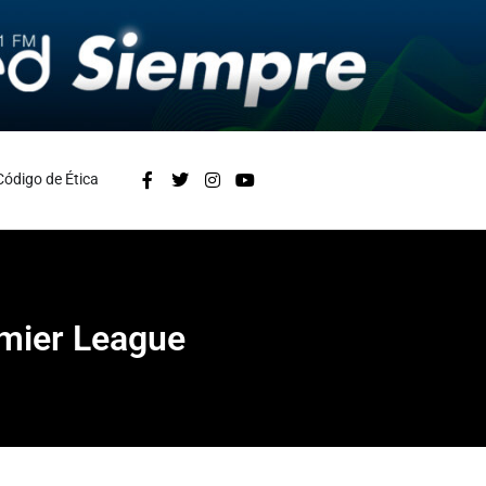
Código de Ética
emier League