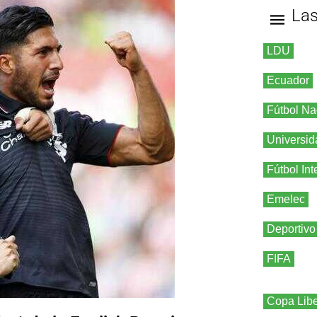
La
LDU
Ecuador
Fútbol Na
Universid
Fútbol Int
Emelec
Deportivo
FIFA
Copa Libe