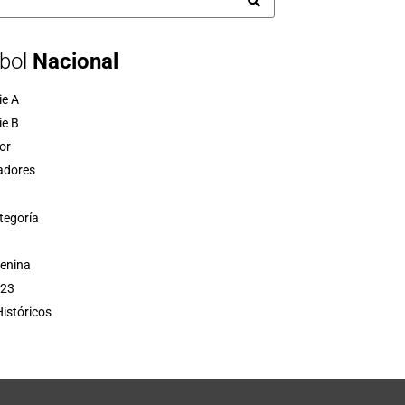
bol
Nacional
ie A
ie B
or
adores
tegoría
menina
 23
istóricos