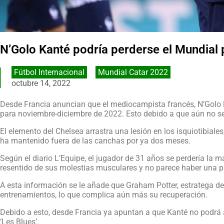
N’Golo Kanté podría perderse el Mundial 
Fútbol Internacional
,
Mundial Catar 2022
octubre 14, 2022
Desde Francia anuncian que el mediocampista francés, N’Golo Ka
para noviembre-diciembre de 2022. Esto debido a que aún no se
El elemento del Chelsea arrastra una lesión en los isquiotibiales
ha mantenido fuera de las canchas por ya dos meses.
Según el diario L’Equipe, el jugador de 31 años se perdería la 
resentido de sus molestias musculares y no parece haber una p
A esta información se le añade que Graham Potter, estratega del
entrenamientos, lo que complica aún más su recuperación.
Debido a esto, desde Francia ya apuntan a que Kanté no podrá a
‘Les Blues’.