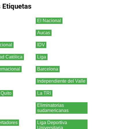
s
Etiquetas
El Nacional
Aucas
cional
IDV
ad Católica
Liga
ernacional
Barcelona
Independiente del Valle
 Quito
La TRI
Eliminatorias
sudamericanas
rtadores
Liga Deportiva
Universitaria