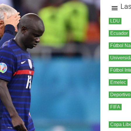
La
LDU
Ecuador
Fútbol Na
Universid
Fútbol Int
Emelec
Deportivo
FIFA
Copa Libe