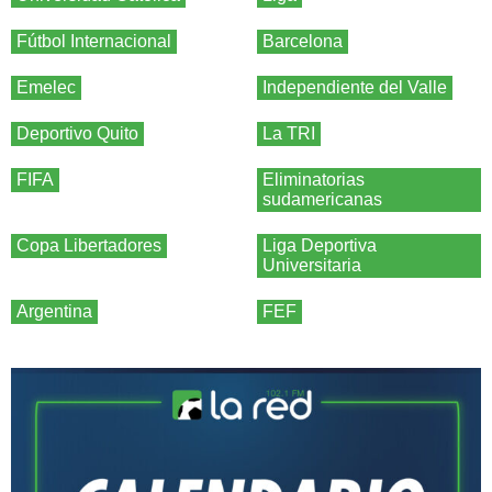
Fútbol Internacional
Barcelona
Emelec
Independiente del Valle
Deportivo Quito
La TRI
FIFA
Eliminatorias
sudamericanas
Copa Libertadores
Liga Deportiva
Universitaria
Argentina
FEF