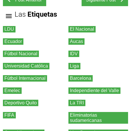
Las
Etiquetas
LDU
El Nacional
Ecuador
Aucas
Fútbol Nacional
IDV
Universidad Católica
Liga
Fútbol Internacional
Barcelona
Emelec
Independiente del Valle
Deportivo Quito
La TRI
FIFA
Eliminatorias
sudamericanas