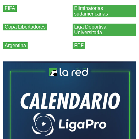
FIFA
Eliminatorias
sudamericanas
Copa Libertadores
Liga Deportiva
Universitaria
Argentina
FEF