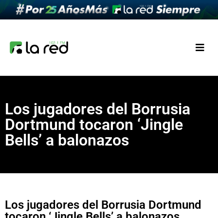
Los jugadores del Borrusia
Dortmund tocaron ‘Jingle
Bells’ a balonazos
Los jugadores del Borrusia Dortmund
tocaron ‘Jingle Bells’ a balonazos