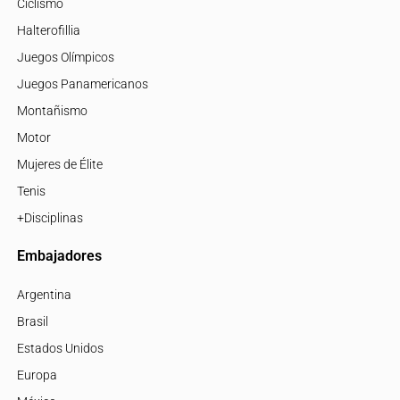
Ciclismo
Halterofillia
Juegos Olímpicos
Juegos Panamericanos
Montañismo
Motor
Mujeres de Élite
Tenis
+Disciplinas
Embajadores
Argentina
Brasil
Estados Unidos
Europa