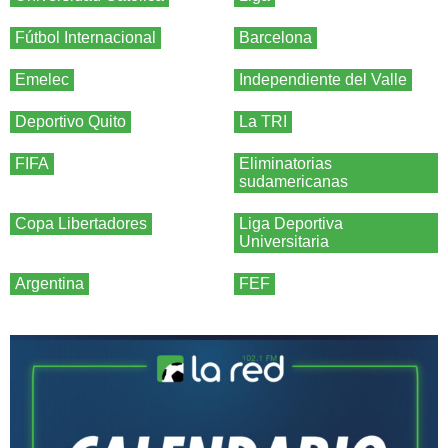
Fútbol Internacional
Barcelona
Emelec
Independiente del Valle
Deportivo Quito
La TRI
FIFA
Eliminatorias
sudamericanas
Copa Libertadores
Liga Deportiva
Universitaria
Argentina
FEF