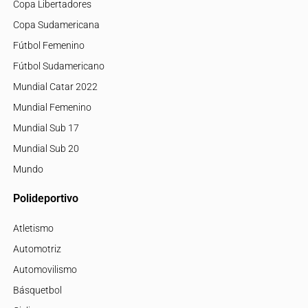
Copa Libertadores
Copa Sudamericana
Fútbol Femenino
Fútbol Sudamericano
Mundial Catar 2022
Mundial Femenino
Mundial Sub 17
Mundial Sub 20
Mundo
Polideportivo
Atletismo
Automotriz
Automovilismo
Básquetbol