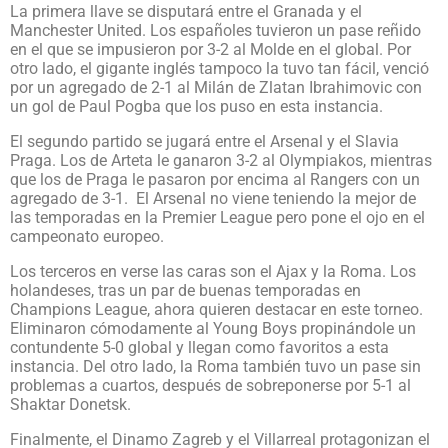
La primera llave se disputará entre el Granada y el
Manchester United. Los españoles tuvieron un pase reñido
en el que se impusieron por 3-2 al Molde en el global. Por
otro lado, el gigante inglés tampoco la tuvo tan fácil, venció
por un agregado de 2-1 al Milán de Zlatan Ibrahimovic con
un gol de Paul Pogba que los puso en esta instancia.
El segundo partido se jugará entre el Arsenal y el Slavia
Praga. Los de Arteta le ganaron 3-2 al Olympiakos, mientras
que los de Praga le pasaron por encima al Rangers con un
agregado de 3-1. El Arsenal no viene teniendo la mejor de
las temporadas en la Premier League pero pone el ojo en el
campeonato europeo.
Los terceros en verse las caras son el Ajax y la Roma. Los
holandeses, tras un par de buenas temporadas en
Champions League, ahora quieren destacar en este torneo.
Eliminaron cómodamente al Young Boys propinándole un
contundente 5-0 global y llegan como favoritos a esta
instancia. Del otro lado, la Roma también tuvo un pase sin
problemas a cuartos, después de sobreponerse por 5-1 al
Shaktar Donetsk.
Finalmente, el Dinamo Zagreb y el Villarreal protagonizan el