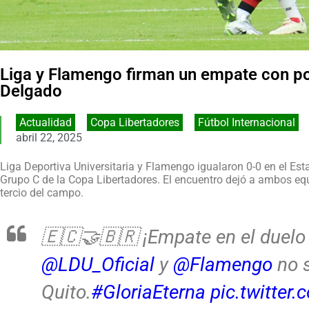
Liga y Flamengo firman un empate con po
Delgado
Actualidad
,
Copa Libertadores
,
Fútbol Internacional
abril 22, 2025
Liga Deportiva Universitaria y Flamengo igualaron 0-0 en el Est
Grupo C de la Copa Libertadores. El encuentro dejó a ambos eq
tercio del campo.
🇪🇨🤝🇧🇷 ¡Empate en el duel
@LDU_Oficial
y
@Flamengo
no s
Quito.
#GloriaEterna
pic.twitter