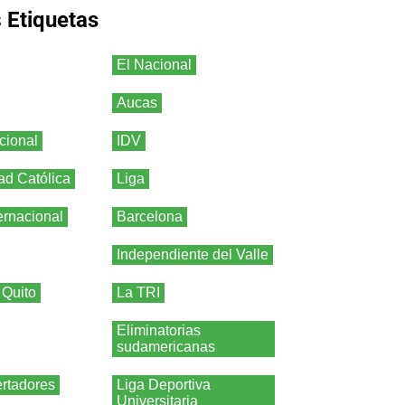
s
Etiquetas
El Nacional
Aucas
cional
IDV
ad Católica
Liga
ernacional
Barcelona
Independiente del Valle
 Quito
La TRI
Eliminatorias
sudamericanas
rtadores
Liga Deportiva
Universitaria