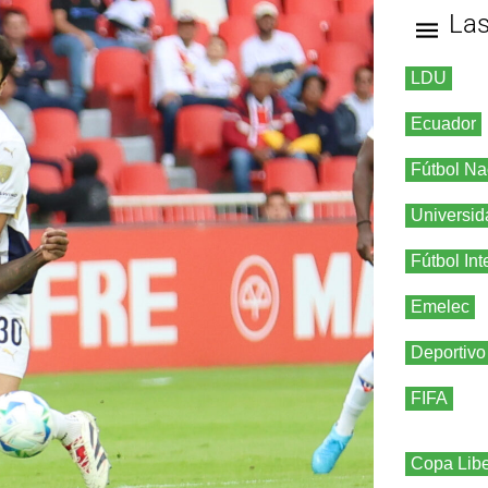
La
LDU
Ecuador
Fútbol Na
Universid
Fútbol Int
Emelec
Deportivo
FIFA
Copa Libe