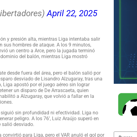
ibertadores)
April 22, 2025
 y presión alta, mientras Liga intentaba salir
n sus hombres de ataque. A los 9 minutos,
vió un centro a Arce, pero la jugada terminó
l dominio del balón, mientras Liga mostró
te desde fuera del área, pero el balón salió por
isparo desviado de Lisandro Alzugaray, tras una
Liga apostó por el juego aéreo sin lograr
l detener un disparo de De Arrascaeta, quien
ilitó a Alzugaray, que volvió a fallar en la
iones.
iguió sin profundidad ni efectividad. Liga no
nerar peligro. A los 76’, Luiz Araújo superó en
 salió desviado.
onvirtió para Liga, pero el VAR anuló el gol por