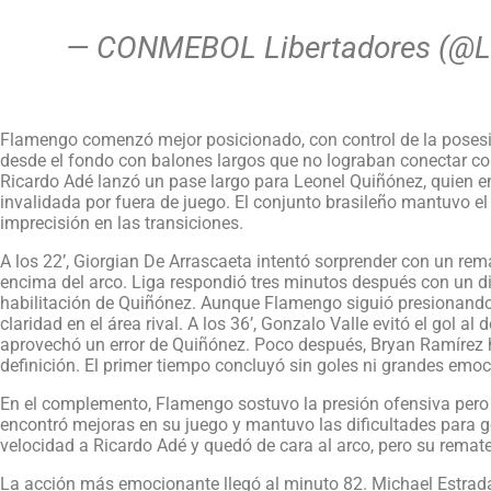
— CONMEBOL Libertadores (@L
Flamengo comenzó mejor posicionado, con control de la posesión
desde el fondo con balones largos que no lograban conectar co
Ricardo Adé lanzó un pase largo para Leonel Quiñónez, quien en
invalidada por fuera de juego. El conjunto brasileño mantuvo e
imprecisión en las transiciones.
A los 22’, Giorgian De Arrascaeta intentó sorprender con un rema
encima del arco. Liga respondió tres minutos después con un d
habilitación de Quiñónez. Aunque Flamengo siguió presionando, 
claridad en el área rival. A los 36’, Gonzalo Valle evitó el gol a
aprovechó un error de Quiñónez. Poco después, Bryan Ramírez hab
definición. El primer tiempo concluyó sin goles ni grandes emoc
En el complemento, Flamengo sostuvo la presión ofensiva pero s
encontró mejoras en su juego y mantuvo las dificultades para ge
velocidad a Ricardo Adé y quedó de cara al arco, pero su remate
La acción más emocionante llegó al minuto 82. Michael Estrada c