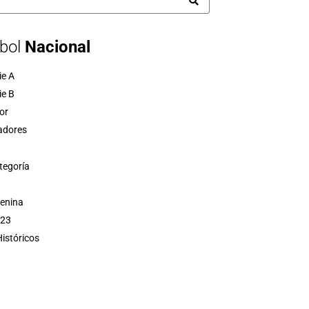
bol
Nacional
ie A
ie B
or
adores
tegoría
menina
 23
istóricos