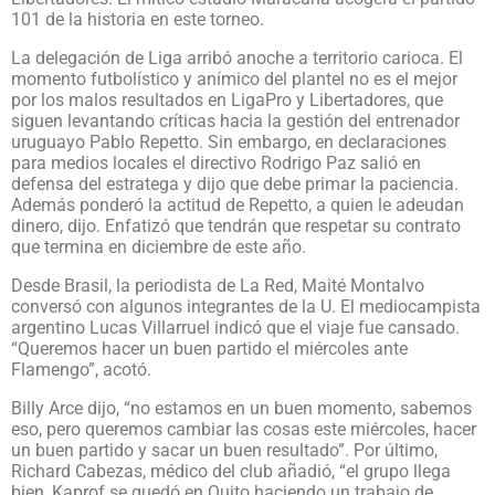
101 de la historia en este torneo.
La delegación de Liga arribó anoche a territorio carioca. El
momento futbolístico y anímico del plantel no es el mejor
por los malos resultados en LigaPro y Libertadores, que
siguen levantando críticas hacia la gestión del entrenador
uruguayo Pablo Repetto. Sin embargo, en declaraciones
para medios locales el directivo Rodrigo Paz salió en
defensa del estratega y dijo que debe primar la paciencia.
Además ponderó la actitud de Repetto, a quien le adeudan
dinero, dijo. Enfatizó que tendrán que respetar su contrato
que termina en diciembre de este año.
Desde Brasil, la periodista de La Red, Maité Montalvo
conversó con algunos integrantes de la U. El mediocampista
argentino Lucas Villarruel indicó que el viaje fue cansado.
“Queremos hacer un buen partido el miércoles ante
Flamengo”, acotó.
Billy Arce dijo, “n
o estamos en un buen momento, sabemos
eso, pero queremos cambiar las cosas este miércoles, hacer
un buen partido y sacar un buen resultado”. Por último,
Richard Cabezas, médico del club añadió, “el grupo llega
bien, Kaprof se quedó en Quito haciendo un trabajo de