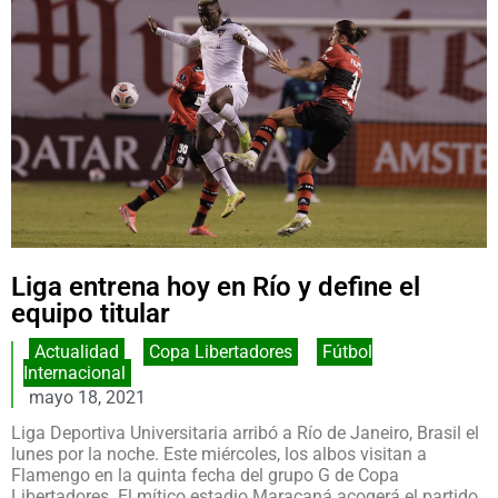
Liga entrena hoy en Río y define el
equipo titular
Actualidad
,
Copa Libertadores
,
Fútbol
Internacional
mayo 18, 2021
Liga Deportiva Universitaria arribó a Río de Janeiro, Brasil el
lunes por la noche. Este miércoles, los albos visitan a
Flamengo en la quinta fecha del grupo G de Copa
Libertadores. El mítico estadio Maracaná acogerá el partido