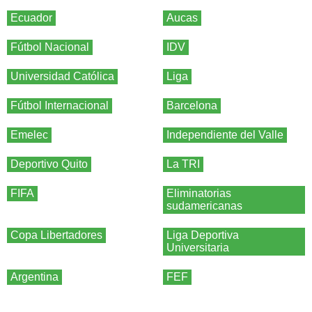
Ecuador
Aucas
Fútbol Nacional
IDV
Universidad Católica
Liga
Fútbol Internacional
Barcelona
Emelec
Independiente del Valle
Deportivo Quito
La TRI
FIFA
Eliminatorias
sudamericanas
Copa Libertadores
Liga Deportiva
Universitaria
Argentina
FEF