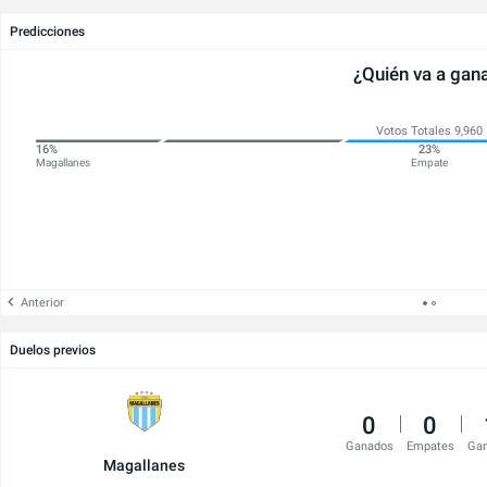
Predicciones
¿Quién va a gan
Votos Totales 9,960
16%
23%
Magallanes
Empate
Anterior
Duelos previos
0
0
Ganados
Empates
Ga
Magallanes