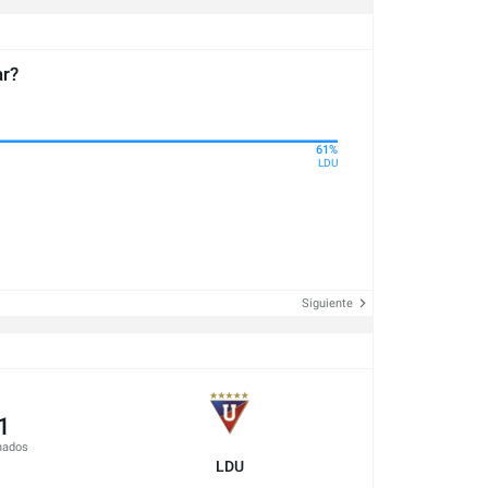
ar?
61%
LDU
Siguiente
1
nados
LDU