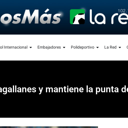
ol Internacional
Embajadores
Polideportivo
La Red
gallanes y mantiene la punta d