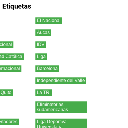
s
Etiquetas
El Nacional
Aucas
cional
IDV
ad Católica
Liga
ernacional
Barcelona
Independiente del Valle
 Quito
La TRI
Eliminatorias
sudamericanas
rtadores
Liga Deportiva
Universitaria