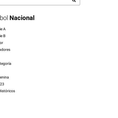
bol
Nacional
ie A
ie B
or
adores
tegoría
menina
 23
istóricos