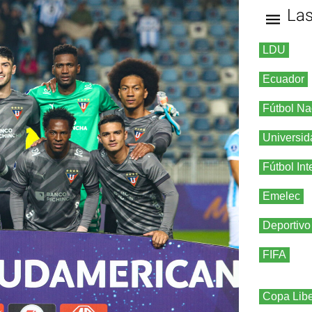
La
LDU
Ecuador
Fútbol Na
Universid
Fútbol Int
Emelec
Deportivo
FIFA
Copa Libe