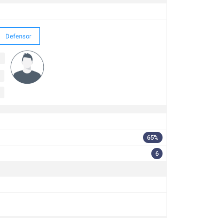
Defensor
65%
6