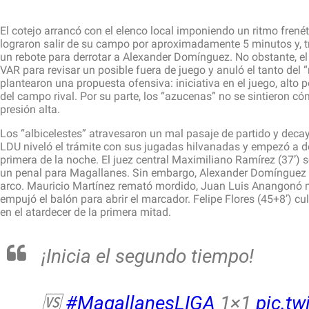
El cotejo arrancó con el elenco local imponiendo un ritmo frené
lograron salir de su campo por aproximadamente 5 minutos y, tras
un rebote para derrotar a Alexander Domínguez. No obstante, el
VAR para revisar un posible fuera de juego y anuló el tanto del
plantearon una propuesta ofensiva: iniciativa en el juego, alto
del campo rival. Por su parte, los “azucenas” ​no se sintieron c
presión alta.
Los “albicelestes” atravesaron un mal pasaje de partido y decaye
LDU niveló el trámite con sus jugadas hilvanadas y empezó a de
primera de la noche. El juez central Maximiliano Ramírez (37’) 
un penal para Magallanes. Sin embargo, Alexander Domínguez (39
arco. Mauricio Martínez remató mordido, Juan Luis Anangonó m
empujó el balón para abrir el marcador. Felipe Flores (45+8’) c
en el atardecer de la primera mitad.
¡Inicia el segundo tiempo!
🆚
#MagallanesLIGA
1×1
pic.tw