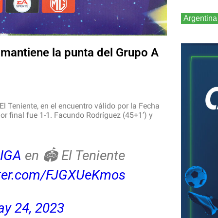
Argentina
mantiene la punta del Grupo A
El Teniente, en el encuentro válido por la Fecha
r final fue 1-1. Facundo Rodríguez (45+1’) y
LIGA
en 🏟️ El Teniente
itter.com/FJGXUeKmos
y 24, 2023