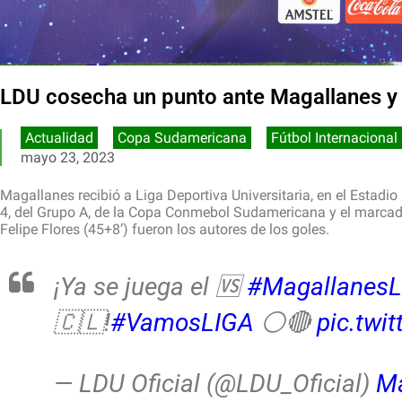
LDU cosecha un punto ante Magallanes y 
Actualidad
,
Copa Sudamericana
,
Fútbol Internacional
mayo 23, 2023
Magallanes recibió a Liga Deportiva Universitaria, en el Estadio 
4, del Grupo A, de la Copa Conmebol Sudamericana y el marcado
Felipe Flores (45+8’) fueron los autores de los goles.
¡Ya se juega el 🆚
#Magallanes
🇨🇱!
#VamosLIGA
⚪🔴
pic.tw
— LDU Oficial (@LDU_Oficial)
Ma