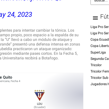
y 24, 2023
Fút
Liga Pro Ser
plentes para intentar cambiar la tónica. Los
Liga Pro Ser
campo propio, poco espacio a la espalda de su
la “U” ​llevó a cabo un módulo de ataque y
Copa Ecuad
r grande” presentó una defensa intensa en zonas
Copa Libert
Zubeldía practicaron un ataque organizado:
SuperLiga
gresión mediante pases cortos. En la Fecha 5,
 Universitaria recibirá a Botafogo.
Segunda Ca
Tricolor
Tricolor Fe
e Quito
Tricolor Sub
ricana, Fecha 4
Jugadores H
LDU
(
Ecuador
)