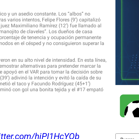
tico y un asedio constante. Los “albos” no
 varios intentos, Felipe Flores (9’) capitalizó
 juez Maximiliano Ramírez (12’) fue llamado al
 “manojito de claveles”. Los dueños de casa
 porcentaje de tenencia y ocupación permanente
ómodos en el césped y no consiguieron superar la
ron en su alto nivel de intensidad. En esta línea,
mostrar alternativas para pretender marcar la
se apoyó en el VAR para tomar la decisión sobre
’) adivinó la intención y evitó la caída de su
etió el taco y Facundo Rodríguez (45+1’)
ulminó con gol una bonita tejida y el #17 empató
itter.com/hjPI1HcYQb