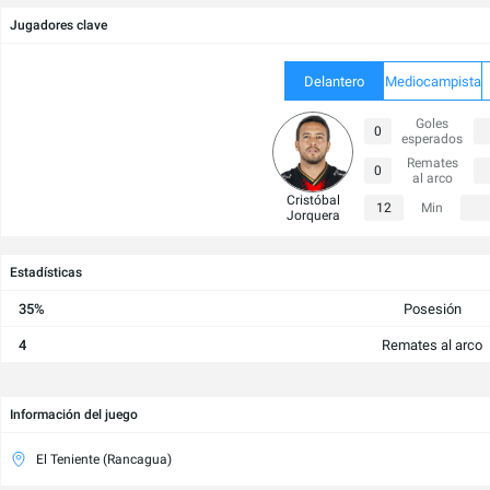
Jugadores clave
Delantero
Mediocampista
Goles
0
esperados
Remates
0
al arco
Cristóbal
12
Min
Jorquera
Estadísticas
35%
Posesión
4
Remates al arco
Información del juego
El Teniente (Rancagua)