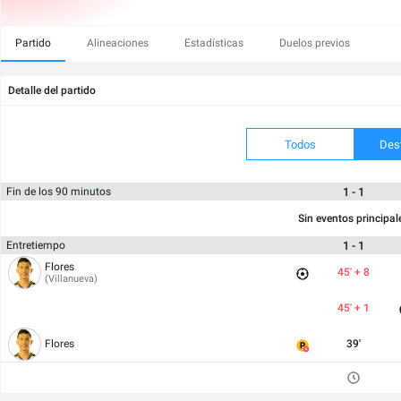
Partido
Alineaciones
Estadísticas
Duelos previos
Detalle del partido
Todos
Des
1 - 1
Fin de los 90 minutos
Sin eventos principal
1 - 1
Entretiempo
Flores
45' + 8
(Villanueva)
45' + 1
Flores
39'