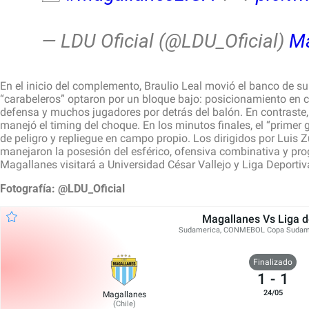
— LDU Oficial (@LDU_Oficial)
Ma
En el inicio del complemento, Braulio Leal movió el banco de su
“carabeleros” optaron por un bloque bajo: posicionamiento en 
defensa y muchos jugadores por detrás del balón. En contraste, 
manejó el timing del choque. En los minutos finales, el “prime
de peligro y repliegue en campo propio. Los dirigidos por Luis 
manejaron la posesión del esférico, ofensiva combinativa y pro
Magallanes visitará a Universidad César Vallejo y Liga Deportiva
Fotografía: @LDU_Oficial
Magallanes Vs Liga d
Sudamerica, CONMEBOL Copa Sudame
Finalizado
1
-
1
24/05
Magallanes
(
Chile
)