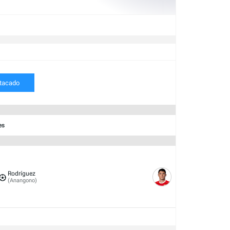
tacado
es
Rodríguez
(Anangono)