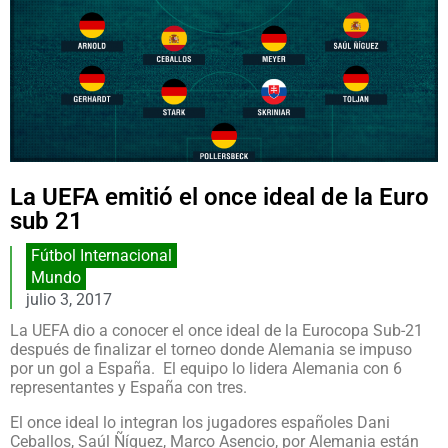
La UEFA emitió el once ideal de la Euro
sub 21
Fútbol Internacional
Mundo
julio 3, 2017
La UEFA dio a conocer el once ideal de la Eurocopa Sub-21
después de finalizar el torneo donde Alemania se impuso
por un gol a España. El equipo lo lidera Alemania con 6
representantes y España con tres.
El once ideal lo integran los jugadores españoles Dani
Ceballos, Saúl Ñíguez, Marco Asencio, por Alemania están