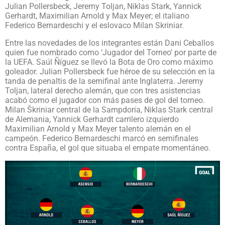
Julian Pollersbeck, Jeremy Toljan, Niklas Stark, Yannick
Gerhardt, Maximilian Arnold y Max Meyer; el italiano
Federico Bernardeschi y el eslovaco Milan Skriniar.
Entre las novedades de los integrantes están Dani Ceballos
quien fue nombrado como ‘Jugador del Torneo’ por parte de
la UEFA. Saúl Ñíguez se llevó la Bota de Oro como máximo
goleador. Julian Pollersbeck fue héroe de su selección en la
tanda de penaltis de la semifinal ante Inglaterra. Jeremy
Toljan, lateral derecho alemán, que con tres asistencias
acabó como el jugador con más pases de gol del torneo.
Milan Škriniar central de la Sampdoria, Niklas Stark central
de Alemania, Yannick Gerhardt carrilero izquierdo
Maximilian Arnold y Max Meyer talento alemán en el
campeón. Federico Bernardeschi marcó en semifinales
contra España, el gol que situaba el empate momentáneo.