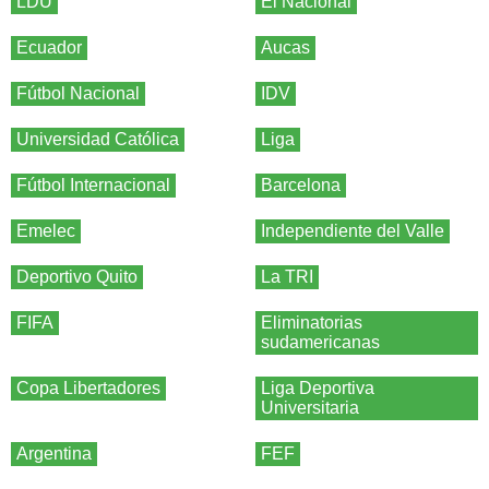
LDU
El Nacional
Ecuador
Aucas
Fútbol Nacional
IDV
Universidad Católica
Liga
Fútbol Internacional
Barcelona
Emelec
Independiente del Valle
Deportivo Quito
La TRI
FIFA
Eliminatorias
sudamericanas
Copa Libertadores
Liga Deportiva
Universitaria
Argentina
FEF