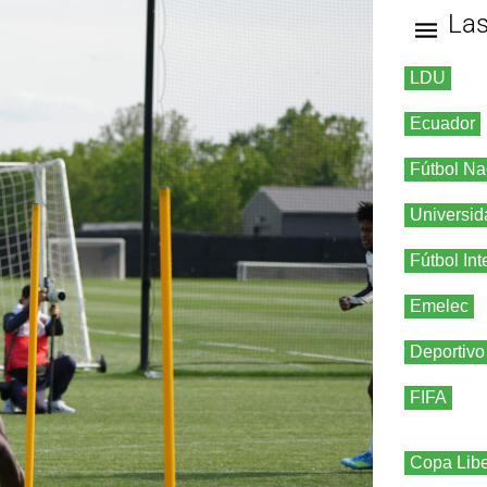
La
LDU
Ecuador
Fútbol Na
Universid
Fútbol Int
Emelec
Deportivo
FIFA
Copa Libe