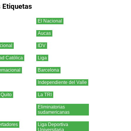
s
Etiquetas
El Nacional
Aucas
cional
IDV
ad Católica
Liga
ernacional
Barcelona
Independiente del Valle
 Quito
La TRI
Eliminatorias
sudamericanas
rtadores
Liga Deportiva
Universitaria