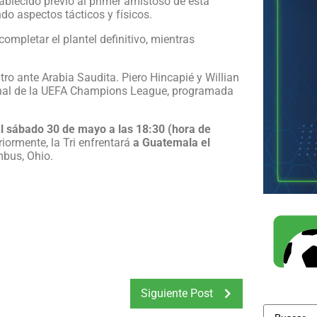
ablecido previo al primer amistoso de esta
do aspectos tácticos y físicos.
completar el plantel definitivo, mientras
ro ante Arabia Saudita. Piero Hincapié y Willian
final de la UEFA Champions League, programada
l sábado 30 de mayo a las 18:30 (hora de
riormente, la Tri enfrentará
a Guatemala el
mbus, Ohio.
Siguiente Post