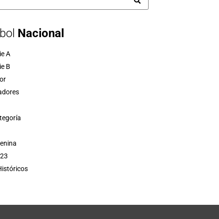
bol
Nacional
ie A
ie B
or
adores
tegoría
menina
 23
istóricos