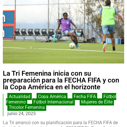
La Tri Femenina inicia con su
preparación para la FECHA FIFA y con
la Copa América en el horizonte
Actualidad
,
Copa América
,
Fecha FIFA
,
Fútbol
Femenino
,
Fútbol Internacional
,
Mujeres de Élite
,
Tricolor Femenina
junio 24, 2025
La Tri arrancó con su planificación para la FECHA FIFA de