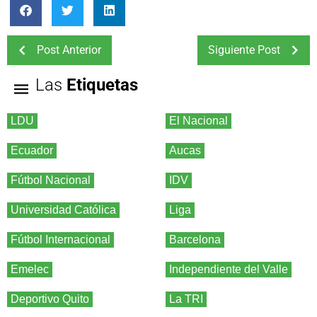
Post Anterior
Siguiente Post
Las
Etiquetas
LDU
El Nacional
Ecuador
Aucas
Fútbol Nacional
IDV
Universidad Católica
Liga
Fútbol Internacional
Barcelona
Emelec
Independiente del Valle
Deportivo Quito
La TRI