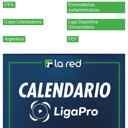
FIFA
Eliminatorias
sudamericanas
Copa Libertadores
Liga Deportiva
Universitaria
Argentina
FEF