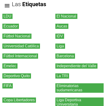
Las
Etiquetas
LDU
El Nacional
Ecuador
Aucas
Fútbol Nacional
IDV
Universidad Católica
Liga
Fútbol Internacional
Barcelona
Emelec
Independiente del Valle
Deportivo Quito
La TRI
FIFA
Eliminatorias
sudamericanas
Copa Libertadores
Liga Deportiva
Universitaria