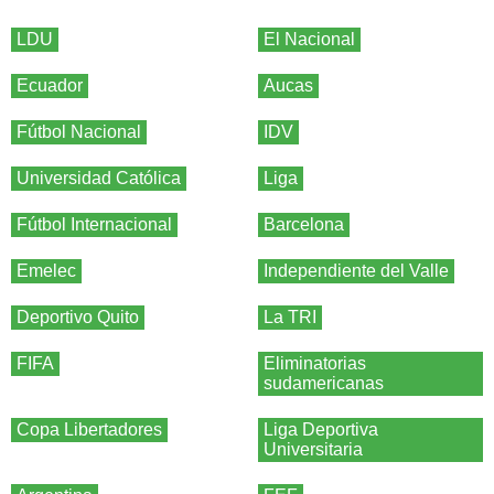
LDU
El Nacional
Ecuador
Aucas
Fútbol Nacional
IDV
Universidad Católica
Liga
Fútbol Internacional
Barcelona
Emelec
Independiente del Valle
Deportivo Quito
La TRI
FIFA
Eliminatorias
sudamericanas
Copa Libertadores
Liga Deportiva
Universitaria