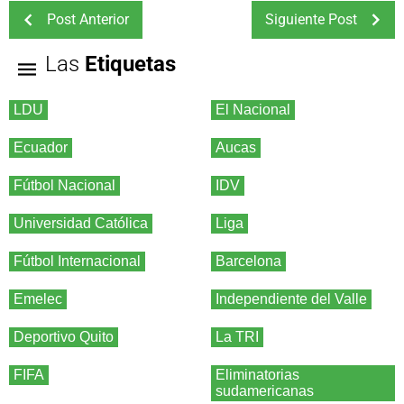
Post Anterior
Siguiente Post
Las
Etiquetas
LDU
El Nacional
Ecuador
Aucas
Fútbol Nacional
IDV
Universidad Católica
Liga
Fútbol Internacional
Barcelona
Emelec
Independiente del Valle
Deportivo Quito
La TRI
FIFA
Eliminatorias
sudamericanas