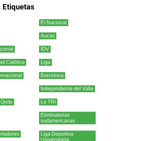
s
Etiquetas
El Nacional
Aucas
cional
IDV
ad Católica
Liga
ernacional
Barcelona
Independiente del Valle
 Quito
La TRI
Eliminatorias
sudamericanas
rtadores
Liga Deportiva
Universitaria