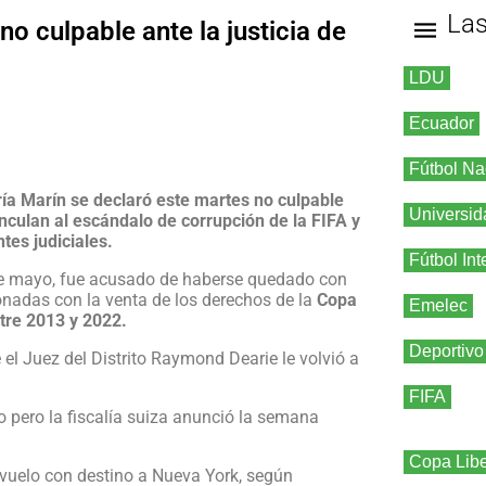
La
o culpable ante la justicia de
LDU
Ecuador
Fútbol Na
ría Marín se declaró este martes no culpable
Universid
inculan al escándalo de corrupción de la FIFA y
tes judiciales.
Fútbol Int
de mayo, fue acusado de haberse quedado con
onadas con la venta de los derechos de la
Copa
Emelec
tre 2013 y 2022.
Deportivo
 el Juez del Distrito Raymond Dearie le volvió a
FIFA
o pero la fiscalía suiza anunció la semana
Copa Libe
vuelo con destino a Nueva York, según