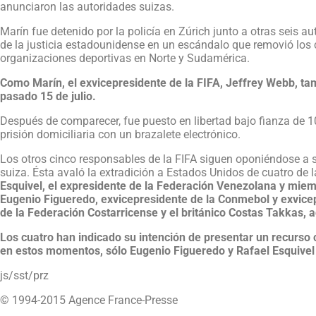
anunciaron las autoridades suizas.
Marín fue detenido por la policía en Zúrich junto a otras seis a
de la justicia estadounidense en un escándalo que removió los 
organizaciones deportivas en Norte y Sudamérica.
Como Marín, el exvicepresidente de la FIFA, Jeffrey Webb, tam
pasado 15 de julio.
Después de comparecer, fue puesto en libertad bajo fianza de 1
prisión domiciliaria con un brazalete electrónico.
Los otros cinco responsables de la FIFA siguen oponiéndose a su
suiza. Ésta avaló la extradición a Estados Unidos de cuatro de
Esquivel, el expresidente de la Federación Venezolana y miem
Eugenio Figueredo, exvicepresidente de la Conmebol y exvicep
de la Federación Costarricense y el británico Costas Takkas, a
Los cuatro han indicado su intención de presentar un recurso co
en estos momentos, sólo Eugenio Figueredo y Rafael Esquivel
js/sst/prz
© 1994-2015 Agence France-Presse