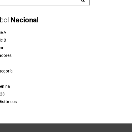
bol
Nacional
ie A
ie B
or
adores
tegoría
menina
 23
istóricos