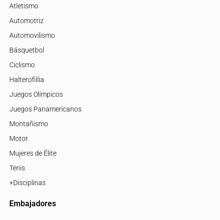
Atletismo
Automotriz
Automovilismo
Básquetbol
Ciclismo
Halterofillia
Juegos Olímpicos
Juegos Panamericanos
Montañismo
Motor
Mujeres de Élite
Tenis
+Disciplinas
Embajadores