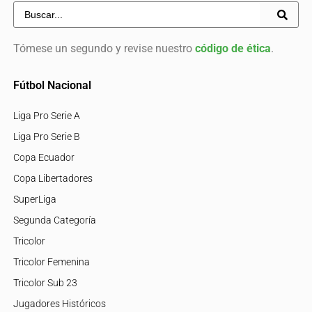
Tómese un segundo y revise nuestro
código de ética
.
Fútbol Nacional
Liga Pro Serie A
Liga Pro Serie B
Copa Ecuador
Copa Libertadores
SuperLiga
Segunda Categoría
Tricolor
Tricolor Femenina
Tricolor Sub 23
Jugadores Históricos