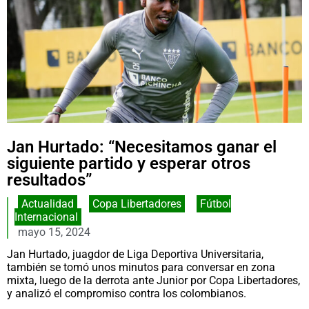
Jan Hurtado: “Necesitamos ganar el
siguiente partido y esperar otros
resultados”
Actualidad
,
Copa Libertadores
,
Fútbol
Internacional
mayo 15, 2024
Jan Hurtado, juagdor de Liga Deportiva Universitaria,
también se tomó unos minutos para conversar en zona
mixta, luego de la derrota ante Junior por Copa Libertadores,
y analizó el compromiso contra los colombianos.